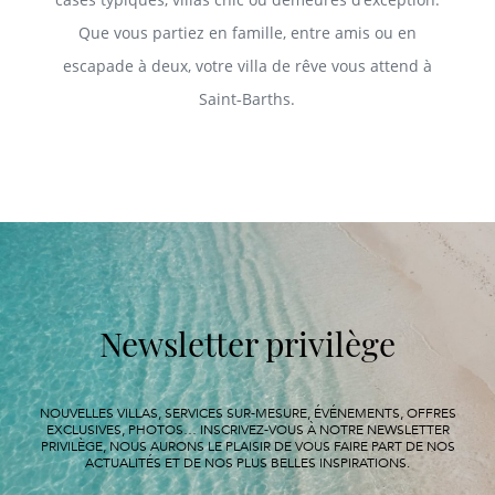
Que vous partiez en famille, entre amis ou en
escapade à deux, votre villa de rêve vous attend à
Saint‑Barths.
Newsletter privilège
NOUVELLES VILLAS, SERVICES SUR-MESURE, ÉVÉNEMENTS, OFFRES
EXCLUSIVES, PHOTOS… INSCRIVEZ-VOUS À NOTRE NEWSLETTER
PRIVILÈGE, NOUS AURONS LE PLAISIR DE VOUS FAIRE PART DE NOS
ACTUALITÉS ET DE NOS PLUS BELLES INSPIRATIONS.