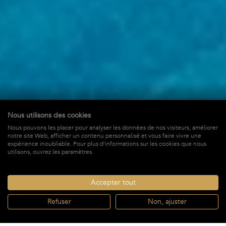
Nous utilisons des cookies
Nous pouvons les placer pour analyser les données de nos visiteurs, améliorer
Open Space
notre site Web, afficher un contenu personnalisé et vous faire vivre une
expérience inoubliable. Pour plus d'informations sur les cookies que nous
à Petit-Cul-de-Sac,
St-Barths
utilisons, ouvrez les paramètres.
3 560 €
À PARTIR DE *
/ SEMAINE + TAXES
Accepter tout
Refuser
Non, ajuster
RÉSERVER