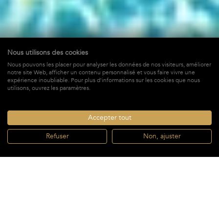
Nous utilisons des cookies
Nous pouvons les placer pour analyser les données de nos visiteurs, améliorer
Pleasure
notre site Web, afficher un contenu personnalisé et vous faire vivre une
expérience inoubliable. Pour plus d'informations sur les cookies que nous
à Public,
St-Barths
utilisons, ouvrez les paramètres.
4 360 €
À PARTIR DE *
/ SEMAINE + TAXES
Accepter tout
Refuser
Non, ajuster
RÉSERVER
À partir de
RÉSERVER
3 Salles de
Satellite
4 360 €
/ semaine*
3 Chambres
6 invités
bain
américain
À partir de
4 360 €
$
€
/ semaine*