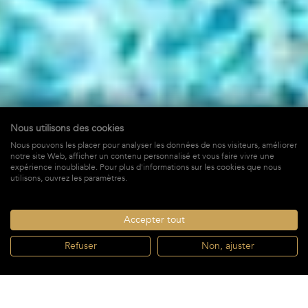
Nous utilisons des cookies
Nous pouvons les placer pour analyser les données de nos visiteurs, améliorer
Vitti
notre site Web, afficher un contenu personnalisé et vous faire vivre une
expérience inoubliable. Pour plus d'informations sur les cookies que nous
à Lurin,
St-Barths
utilisons, ouvrez les paramètres.
40 050 €
À PARTIR DE *
/ SEMAINE + TAXES
Accepter tout
Refuser
Non, ajuster
RÉSERVER
À partir de
RÉSERVER