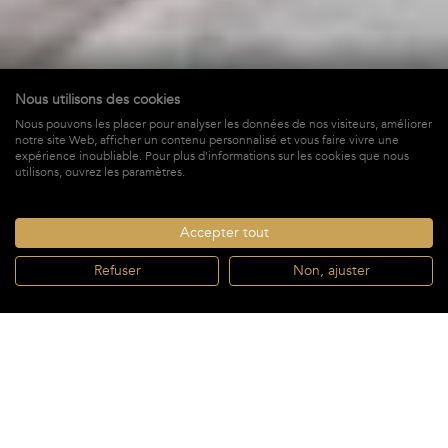
Nous utilisons des cookies
Nous pouvons les placer pour analyser les données de nos visiteurs, améliorer
Wild Blue
notre site Web, afficher un contenu personnalisé et vous faire vivre une
expérience inoubliable. Pour plus d'informations sur les cookies que nous
à Grand Fond,
St-Barths
utilisons, ouvrez les paramètres.
2 800 €
À PARTIR DE *
/ SEMAINE + TAXES
Accepter tout
Refuser
Non, ajuster
RÉSERVER
À partir de
RÉSERVER
Salon
4 Salles de
2 800 €
/ semaine*
4 Chambres
8 invités
climatisé
bain
À partir de
2 800 €
$
€
/ semaine*